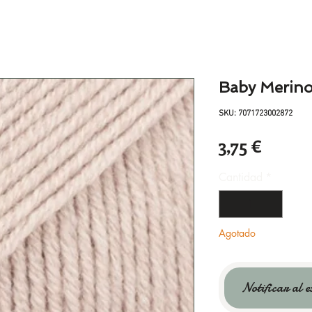
Baby Merino
SKU: 7071723002872
Precio
3,75 €
Cantidad
*
Agotado
Notificar al e