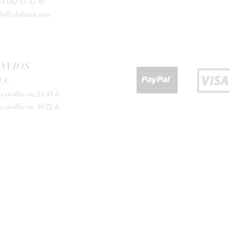
4 682 53 47 85
nfo@clohimh.com
NVIOS
LS:
s ovillos en 24/48 h
s ovillos en 48/72 h