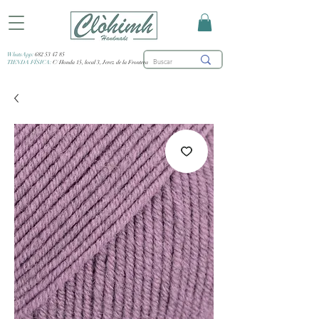
WhatsApp:
682 53 47 85
TIENDA FÍSICA:
C/ Honda 15, local 3, Jerez de la Frontera