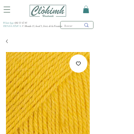
WhatsApp:
682 53 47 85
TIENDA FÍSICA:
C/ Honda 15, local 3, Jerez de la Frontera