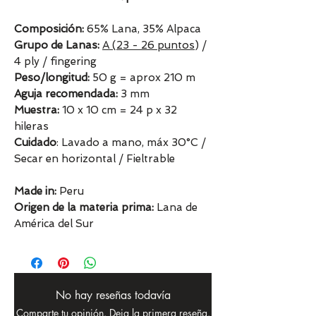
Composición:
65% Lana, 35% Alpaca
Grupo de Lanas:
A (23 - 26 puntos
) /
4 ply / fingering
Peso/longitud:
50 g = aprox 210 m
Aguja recomendada:
3 mm
Muestra:
10 x 10 cm = 24 p x 32
hileras
Cuidado
: Lavado a mano, máx 30°C /
Secar en horizontal / Fieltrable
Made in:
Peru
Origen de la materia prima:
Lana de
América del Sur
No hay reseñas todavía
Comparte tu opinión. Deja la primera reseña.