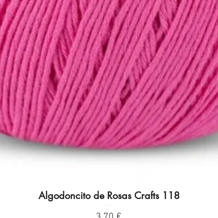
Algodoncito de Rosas Crafts 118
Vista rápida
Precio
3,70 €