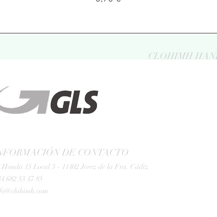
CLOHIMH HAN
NFORMACIÓN DE CONTACTO
 Honda 15 Local 3 - 11402 Jerez de la Fra. Cádiz
4 682 53 47 85
nfo@clohimh.com