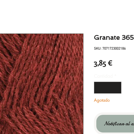
Granate 36
SKU: 7071723002186
Precio
3,85 €
Cantidad
*
Agotado
Notificar al e