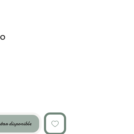
50
star disponible