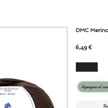
DMC Merino 
Preci
6,49 €
Cantidad
*
Agregar al car
Re