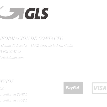
NFORMACIÓN DE CONTACTO
 Honda 15 Local 3 - 11402 Jerez de la Fra. Cádiz
4 682 53 47 85
nfo@clohimh.com
NVIOS
LS:
s ovillos en 24/48 h
s ovillos en 48/72 h