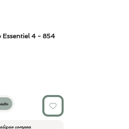
Essentiel 4 - 854
o
rito
alizar compra