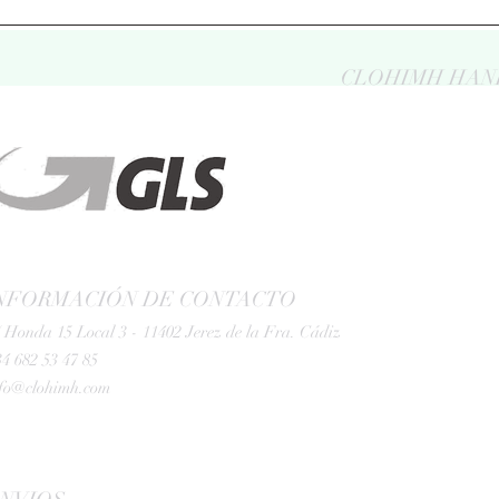
CLOHIMH HAN
NFORMACIÓN DE CONTACTO
 Honda 15 Local 3 - 11402 Jerez de la Fra. Cádiz
4 682 53 47 85
nfo@clohimh.com