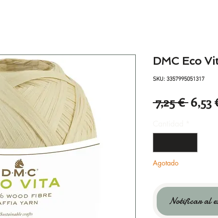
DMC Eco Vit
SKU: 3357995051317
Preci
 7,25 € 
6,53 
Cantidad
*
Agotado
Notificar al e