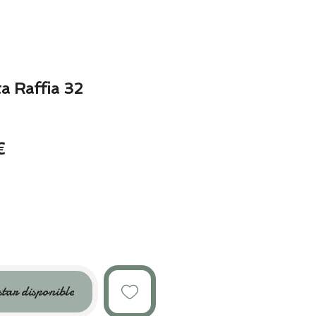
a Raffia 32
o
Precio
€
de
oferta
star disponible