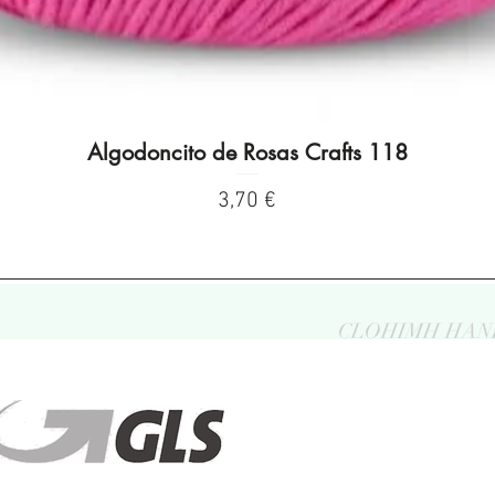
Algodoncito de Rosas Crafts 118
Vista rápida
Precio
3,70 €
CLOHIMH HAN