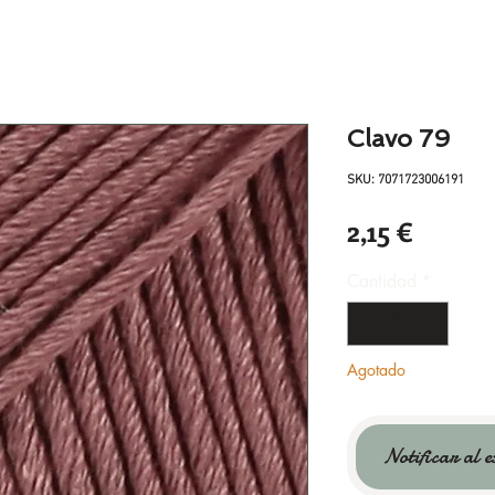
Clavo 79
SKU: 7071723006191
Precio
2,15 €
Cantidad
*
Agotado
Notificar al e