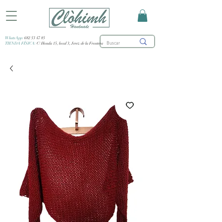
WhatsApp:
682 53 47 85
TIENDA FÍSICA:
C/ Honda 15, local 3, Jerez de la Frontera