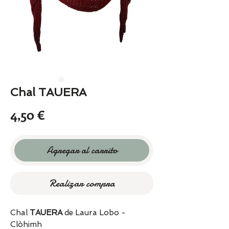
Chal TAUERA
Precio
4,50 €
Agregar al carrito
Realizar compra
Chal
TAUERA
de Laura Lobo -
Clòhimh