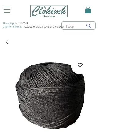
WhatsApp:
682 53 47 85
TIENDA FÍSICA:
C/ Honda 15, local 3, Jerez de la Frontera