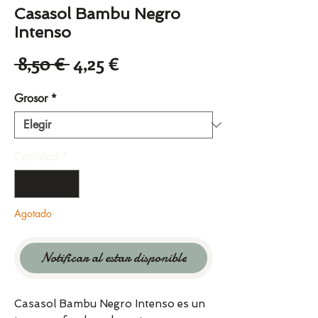
Casasol Bambu Negro
Intenso
Precio
Precio
 8,50 € 
4,25 €
de
Grosor
*
oferta
Cantidad
*
Agotado
Notificar al estar disponible
Casasol Bambu Negro Intenso es un