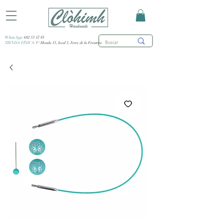
WhatsApp:
682 53 47 85
TIENDA FÍSICA:
C/ Honda 15, local 3, Jerez de la Frontera