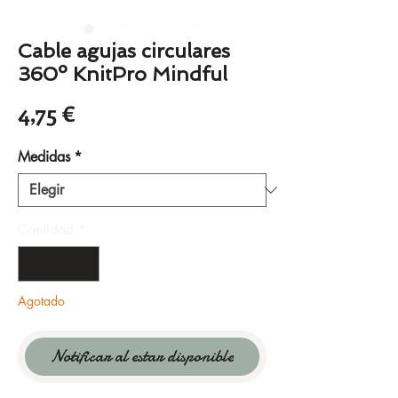
Cable agujas circulares
360º KnitPro Mindful
Precio
4,75 €
Medidas
*
Cantidad
*
Agotado
Notificar al estar disponible