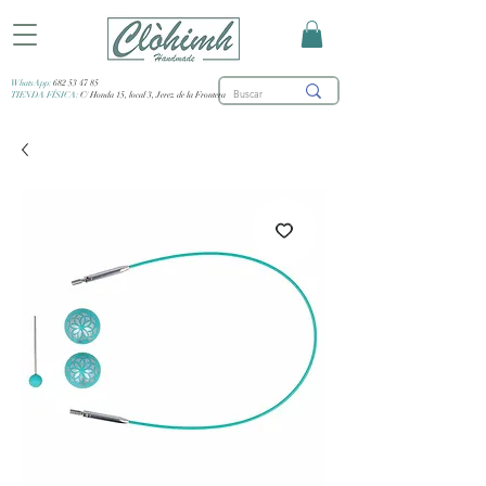
WhatsApp:
682 53 47 85
TIENDA FÍSICA:
C/ Honda 15, local 3, Jerez de la Frontera