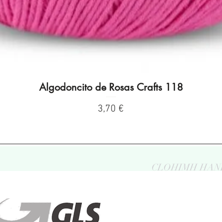
Algodoncito de Rosas Crafts 118
Vista rápida
Precio
3,70 €
CLOHIMH HAN