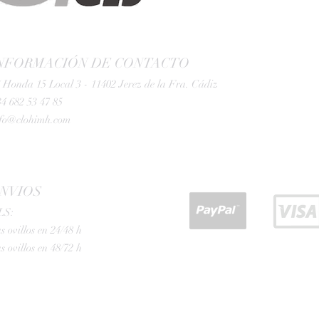
NFORMACIÓN DE CONTACTO
 Honda 15 Local 3 - 11402 Jerez de la Fra. Cádiz
4 682 53 47 85
nfo@clohimh.com
NVIOS
LS:
s ovillos en 24/48 h
s ovillos en 48/72 h