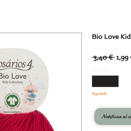
Bio Love Kid
Prec
 3,40 € 
1,99
Cantidad
*
Agotado
Notificar al e