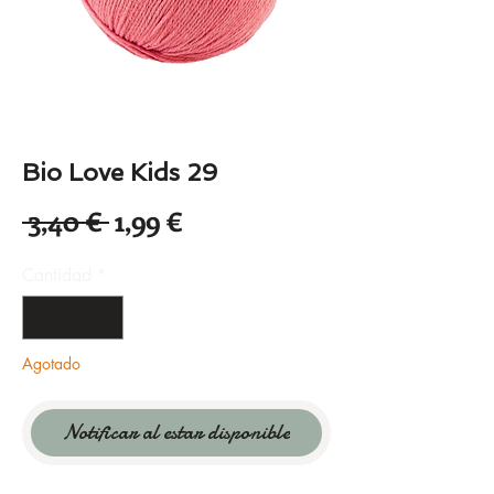
Bio Love Kids 29
Precio
Precio
 3,40 € 
1,99 €
de
Cantidad
*
oferta
Agotado
Notificar al estar disponible