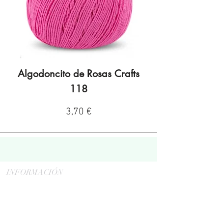
Algodoncito de Rosas Crafts
Algodoncito de R
118
Precio
3,70 €
INFORMACIÓN
Politica de privacidad
Aviso legal
Política de cookies
Política de devoluciones