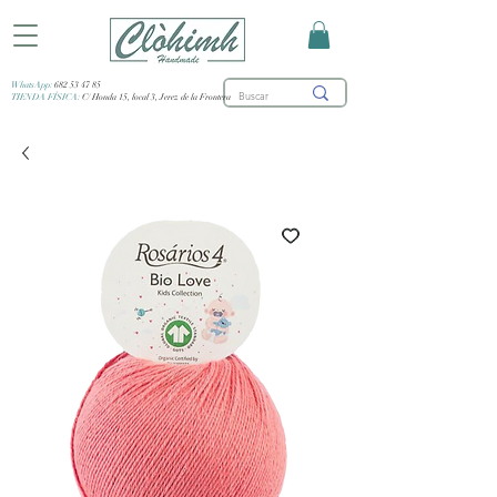
WhatsApp:
682 53 47 85
TIENDA FÍSICA:
C/ Honda 15, local 3, Jerez de la Frontera