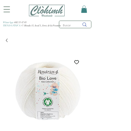
WhatsApp:
682 53 47 85
TIENDA FÍSICA:
C/ Honda 15, local 3, Jerez de la Frontera