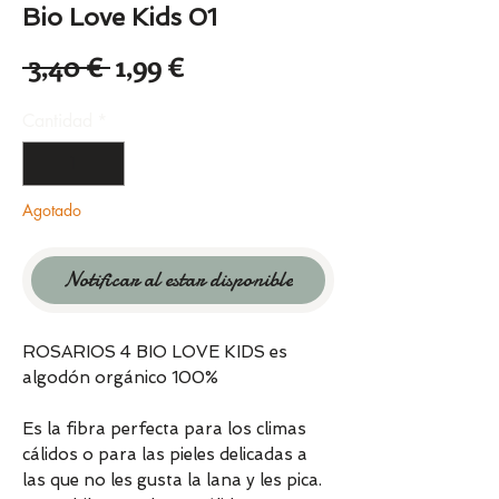
Bio Love Kids 01
Precio
Precio
 3,40 € 
1,99 €
de
Cantidad
*
oferta
Agotado
Notificar al estar disponible
ROSARIOS 4 BIO LOVE KIDS es
algodón orgánico 100%
Es la fibra perfecta para los climas
cálidos o para las pieles delicadas a
las que no les gusta la lana y les pica.