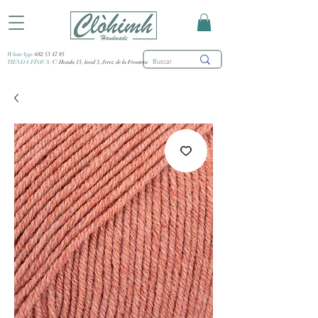
WhatsApp:
682 53 47 85
TIENDA FÍSICA:
C/ Honda 15, local 3, Jerez de la Frontera