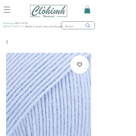
WhatsApp:
682 53 47 85
TIENDA FÍSICA:
C/ Honda 15, local 3, Jerez de la Frontera