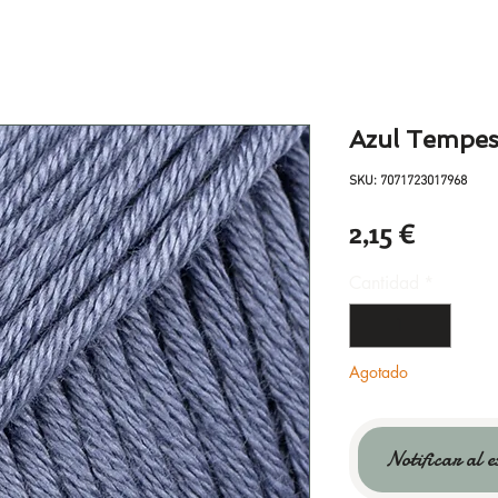
Azul Tempes
SKU: 7071723017968
Precio
2,15 €
Cantidad
*
Agotado
Notificar al e