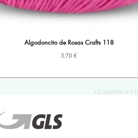
Algodoncito de Rosas Crafts 118
Vista rápida
Precio
3,70 €
CLOHIMH HAN