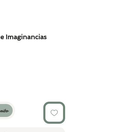
e Imaginancias
io
rito