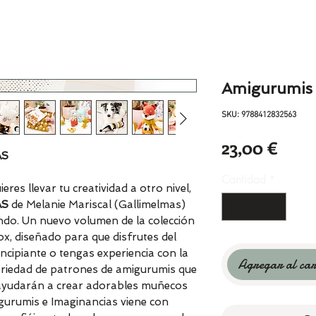
Amigurumis 
SKU: 9788412832563
Prec
23,00 €
AS
Cantidad
*
ieres llevar tu creatividad a otro nivel,
AS
de Melanie Mariscal (Gallimelmas)
ando. Un nuevo volumen de la colección
x, diseñado para que disfrutes del
incipiante o tengas experiencia con la
Agregar al car
variedad de patrones de amigurumis que
e ayudarán a crear adorables muñecos
igurumis e Imaginancias viene con