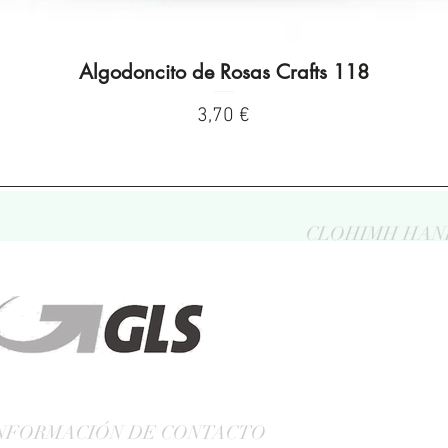
Algodoncito de Rosas Crafts 118
Vista rápida
Precio
3,70 €
CLOHIMH HAN
NFORMACIÓN DE CONTACTO