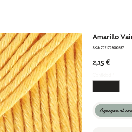
Amarillo Vai
SKU: 7071723000687
Precio
2,15 €
Cantidad
*
Agregar al car