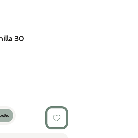
nilla 30
rito