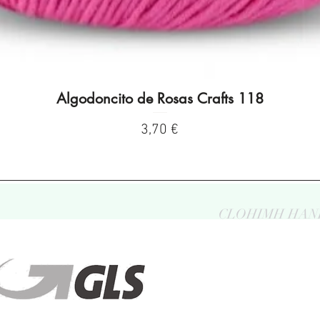
Algodoncito de Rosas Crafts 118
Vista rápida
Precio
3,70 €
CLOHIMH HAN