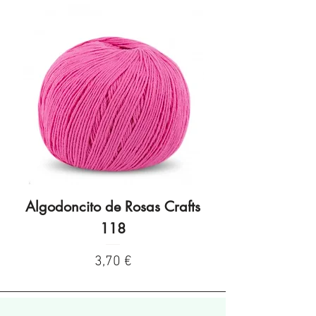
Algodoncito de Rosas Crafts
Algodoncito de R
118
Precio
3,70 €