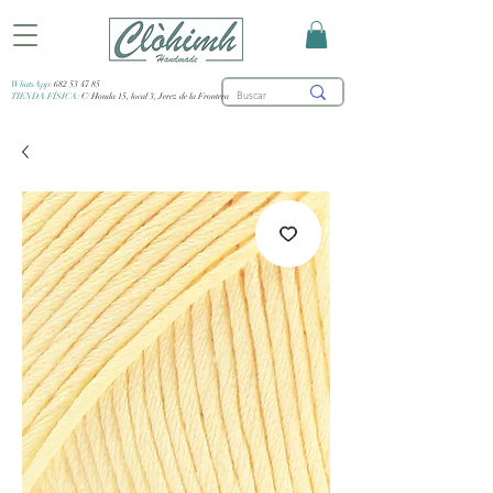
WhatsApp:
682 53 47 85
TIENDA FÍSICA:
C/ Honda 15, local 3, Jerez de la Frontera