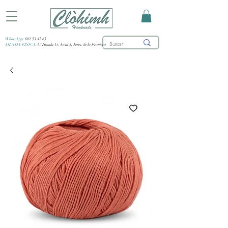
WhatsApp:
682 53 47 85
TIENDA FÍSICA:
C/ Honda 15, local 3, Jerez de la Frontera