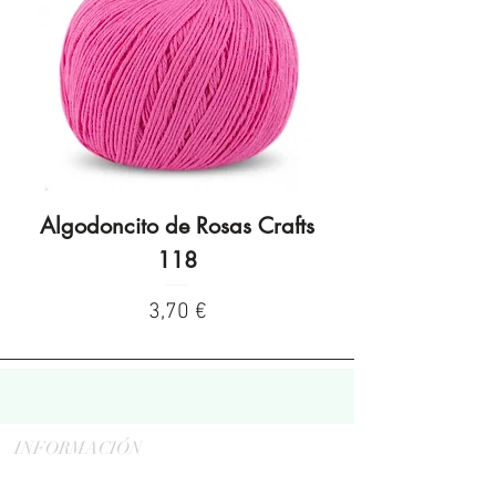
Algodoncito de Rosas Crafts
Algodoncito de R
118
Precio
3,70 €
INFORMACIÓN
Politica de privacidad