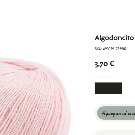
Algodoncito 
SKU: 6900791755902
Precio
3,70 €
Cantidad
*
Agregar al car