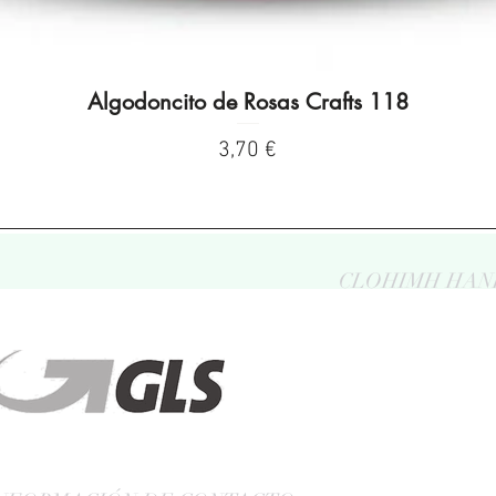
Algodoncito de Rosas Crafts 118
Vista rápida
Precio
3,70 €
CLOHIMH HAN