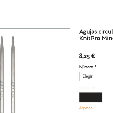
Agujas circu
KnitPro Min
Precio
8,25 €
Número
*
Elegir
Cantidad
*
Agotado