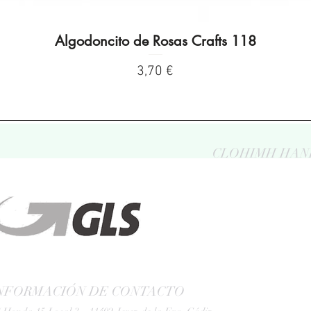
Algodoncito de Rosas Crafts 118
Vista rápida
Precio
3,70 €
CLOHIMH HAN
NFORMACIÓN DE CONTACTO