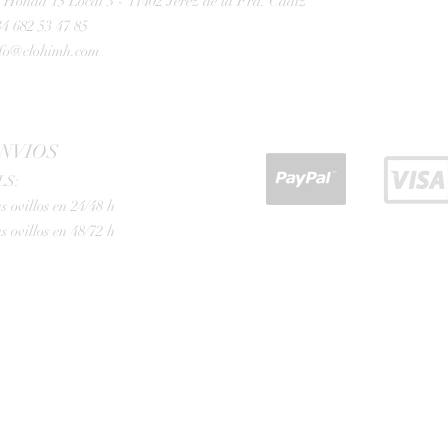
 Honda 15 Local 3 - 11402 Jerez de la Fra. Cádiz
4 682 53 47 85
nfo@clohimh.com
NVIOS
LS:
s ovillos en 24/48 h
s ovillos en 48/72 h