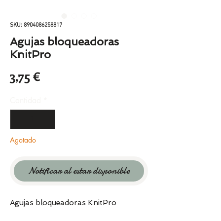
SKU: 8904086258817
Agujas bloqueadoras
KnitPro
Precio
3,75 €
Cantidad
*
Agotado
Notificar al estar disponible
Agujas bloqueadoras KnitPro