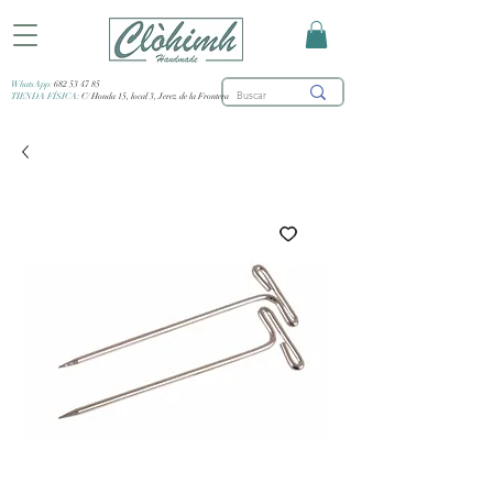
WhatsApp:
682 53 47 85
TIENDA FÍSICA:
C/ Honda 15, local 3, Jerez de la Frontera