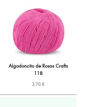
Algodoncito de Rosas Crafts
Algodoncito de R
118
Precio
3,70 €