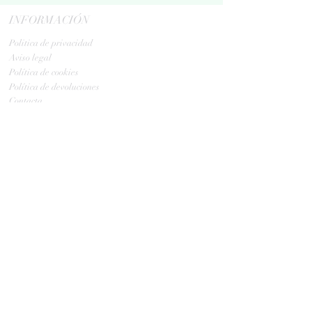
INFORMACIÓN
Politica de privacidad
Aviso legal
Política de cookies
Política de devoluciones
Contacta
ENVIOS
GLS:
Tus ovillos en 24/48 h
Tus ovillos en 48/72 h
HORARIO TIENDA
Lunes y Martes: 10: a 13:30