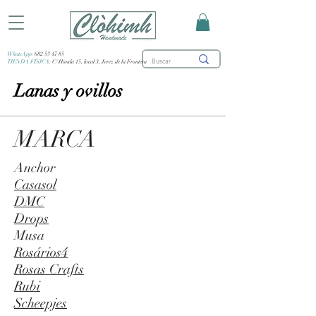
WhatsApp:
682 53 47 85
TIENDA FÍSICA:
C/ Honda 15, local 3, Jerez de la Frontera
Lanas y ovillos
MARCA
Anchor
Casasol
DMC
Drops
Musa
Rosários4
Rosas Crafts
Rubi
Scheepjes