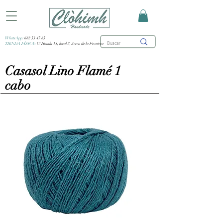
WhatsApp:
682 53 47 85
TIENDA FÍSICA:
C/ Honda 15, local 3, Jerez de la Frontera
Casasol Lino Flamé 1
cabo