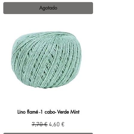
Agotado
Lino flamé -1 cabo- Verde Mint
Precio
Precio de oferta
7,70 €
4,60 €