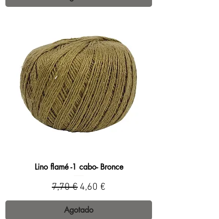
Lino flamé -1 cabo- Bronce
Precio
Precio de oferta
7,70 €
4,60 €
Agotado