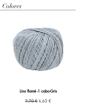
Colores
Lino flamé -1 cabo-Gris
Precio
Precio de oferta
7,70 €
4,60 €