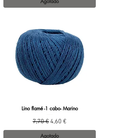
Agotado
Lino flamé -1 cabo- Marino
Precio
Precio de oferta
7,70 €
4,60 €
Agotado