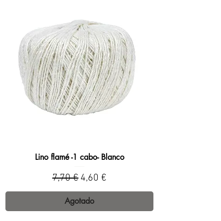
Lino flamé -1 cabo- Blanco
Precio
Precio de oferta
7,70 €
4,60 €
Agotado