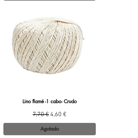
Lino flamé -1 cabo- Crudo
Precio
Precio de oferta
7,70 €
4,60 €
Agotado