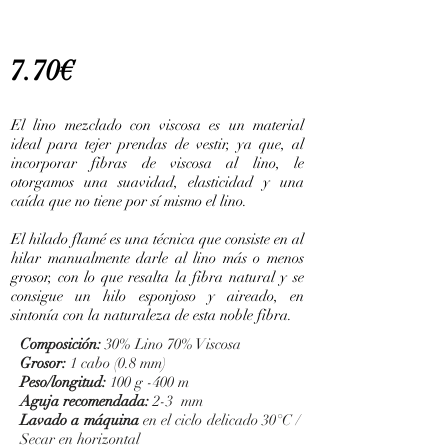
7.70€
El lino mezclado con viscosa es un material
ideal para tejer prendas de vestir, ya que, al
incorporar fibras de viscosa al lino, le
otorgamos una suavidad, elasticidad y una
caída que no tiene por sí mismo el lino.
El hilado flamé es una técnica que consiste en al
hilar manualmente darle al lino más o menos
grosor, con lo que resalta la fibra natural y se
consigue un hilo esponjoso y aireado, en
sintonía con la naturaleza de esta noble fibra.
Composición:
30% Lino 70% Viscosa
Grosor:
1
cabo (0.8 mm)
Peso/longitud:
100 g -400 m
Aguja recomendada:
2-3 mm
Lavado a máquina
en el ciclo delicado 30°C /
Secar en horizontal