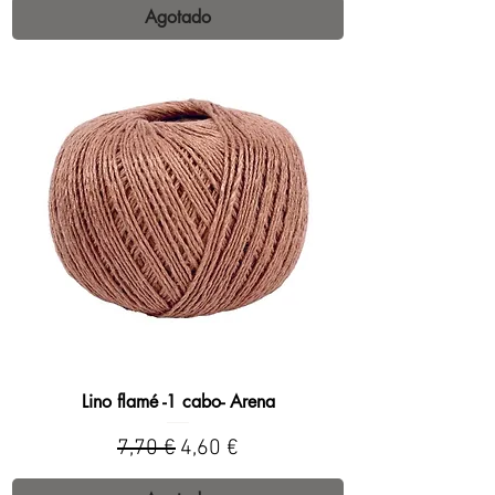
Agotado
Lino flamé -1 cabo- Arena
Precio
Precio de oferta
7,70 €
4,60 €