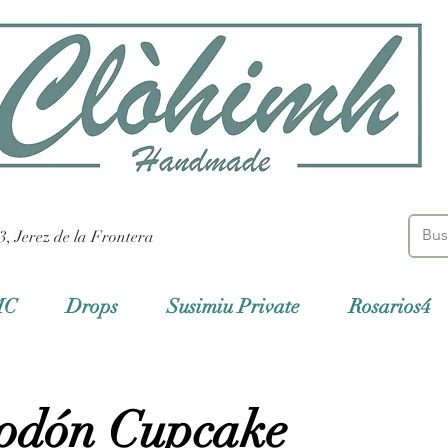
3, Jerez de la Frontera
MC
Drops
Susimiu Private
Rosarios4
godón Cupcake