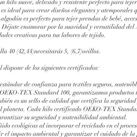
 hilo suave, delicado y resistente perfecto para tejer
 es ideal para crear diseños elegantes y atemporales 
 algodón es perfecto para tejer prendas de bebé, acce
o. Déjate enamorar por la suavidad y versatilidad de
ades creativas para tus labores de tejido.
lla 40 (42,44)necesitarás 5, (6,7)ovillos.
dispone de los siguientes certificados:
ándar de confianza para textiles seguros, sostenible
n OEKO-TEX Standard 100, garantizamos productos lib
 es un sello de calidad que certifica la seguridad y
del planeta. Cada hilo certificado OEKO-TEX Standa
rantizar su seguridad y sostenibilidad ambiental.
ñido ecológicas al incorporar el reciclado en el proce
r el impacto ambiental y garantizar el cuidado de la 