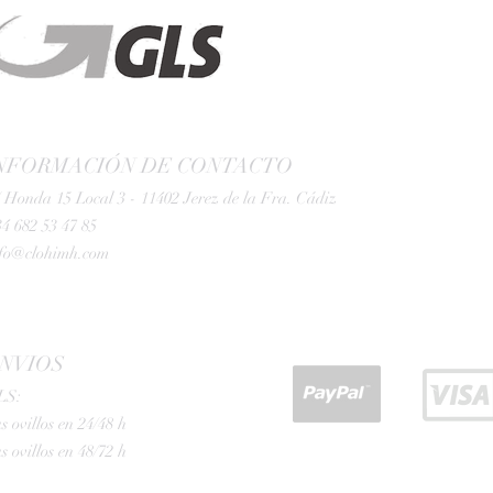
NFORMACIÓN DE CONTACTO
 Honda 15 Local 3 - 11402 Jerez de la Fra. Cádiz
4 682 53 47 85
nfo@clohimh.com
NVIOS
LS:
s ovillos en 24/48 h
s ovillos en 48/72 h