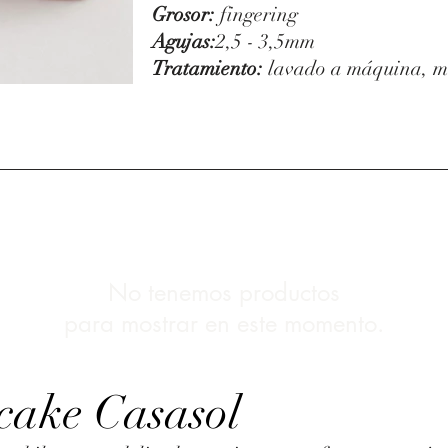
Grosor:
fingering
Agujas:
2,5 - 3,5mm
Tratamiento:
lavado a máquina, m
No tenemos productos
para mostrar en este momento.
cake Casasol